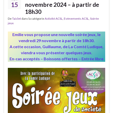
15
novembre 2024 – à partir de
18h30
De
Taiclet
dans la catégorie
Activité ACSL
,
Evènements ACSL
,
Soirée
jeux
Emilie vous propose une nouvelle soirée jeux, le
vendredi 29 novembre à partir de 18h30.
A cette occasion, Guillaume, de La Comté Ludique,
viendra vous présenter quelques jeux.
En-cas acceptés – Boissons offertes – Entrée libre