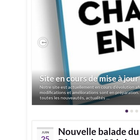
Previous
Site en cours de mise à jour
Notre site est actuellement en cours d’évolution a
modifications et améliorations sont en préparation.
toutes les nouveautés, actualités …
Nouvelle balade du
JUIN
25