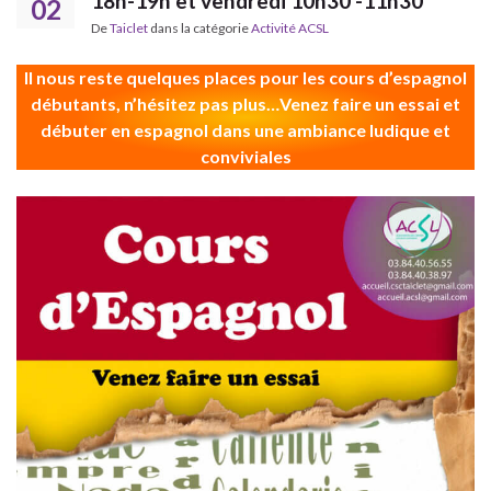
18h-19h et vendredi 10h30 -11h30
02
De
Taiclet
dans la catégorie
Activité ACSL
Il nous reste quelques places pour les cours d’espagnol
débutants, n’hésitez pas plus…Venez faire un essai et
débuter en espagnol dans une ambiance ludique et
conviviales