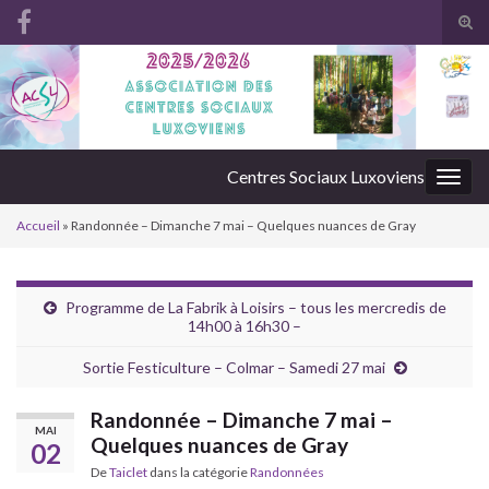
Tog
sear
Search for:
for
Centres Sociaux Luxoviens
Togg
navig
Accueil
»
Randonnée – Dimanche 7 mai – Quelques nuances de Gray
Programme de La Fabrik à Loisirs – tous les mercredis de
14h00 à 16h30 –
Sortie Festiculture – Colmar – Samedi 27 mai
Randonnée – Dimanche 7 mai –
MAI
Quelques nuances de Gray
02
De
Taiclet
dans la catégorie
Randonnées