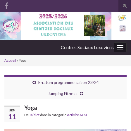
Tog
sear
Search for:
for
Centres Sociaux Luxoviens
Togg
navig
Accueil
»
Yoga
Erratum programme saison 23/24
Jumping Fitness
Yoga
SEP
11
De
Taiclet
dans la catégorie
Activité ACSL