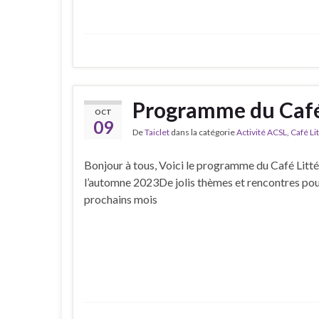
Programme du Café
OCT
09
De
Taiclet
dans la catégorie
Activité ACSL
,
Café Li
Bonjour à tous, Voici le programme du Café Litté
l’automne 2023De jolis thèmes et rencontres pou
prochains mois