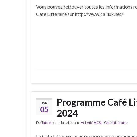
Vous pouvez retrouver toutes les informations re
Café Littéraire sur http://www.calilux.net/
Programme Café Lit
JAN
05
2024
De
Taiclet
dans la catégorie
Activité ACSL
,
Café Littéraire
Le Café Littéraire vous propose son programme 